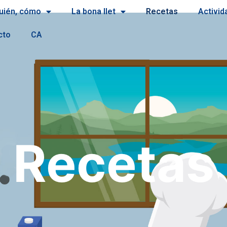
uién, cómo
La bona llet
Recetas
Activid
cto
CA
Recetas