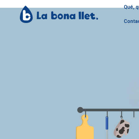
Qué, q
Conta