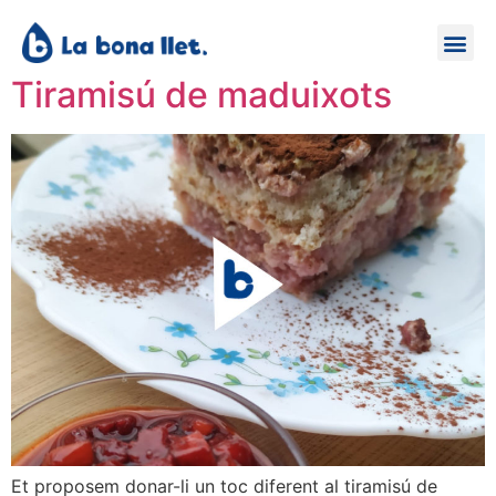
Tiramisú de maduixots
Et proposem donar-li un toc diferent al tiramisú de