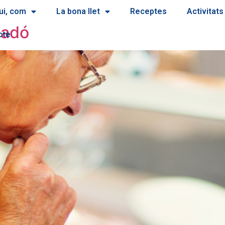
ui, com
La bona llet
Receptes
Activitats
ladó
cte