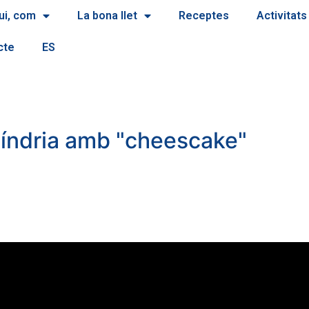
ui, com
La bona llet
Receptes
Activitats
cte
ES
índria amb "cheescake"